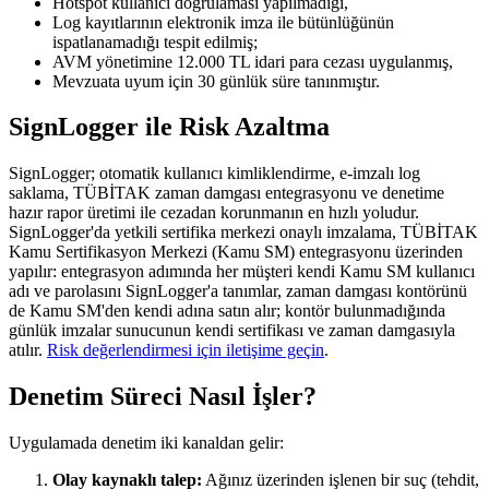
Hotspot kullanıcı doğrulaması yapılmadığı,
Log kayıtlarının elektronik imza ile bütünlüğünün
ispatlanamadığı tespit edilmiş;
AVM yönetimine 12.000 TL idari para cezası uygulanmış,
Mevzuata uyum için 30 günlük süre tanınmıştır.
SignLogger ile Risk Azaltma
SignLogger; otomatik kullanıcı kimliklendirme, e-imzalı log
saklama, TÜBİTAK zaman damgası entegrasyonu ve denetime
hazır rapor üretimi ile cezadan korunmanın en hızlı yoludur.
SignLogger'da yetkili sertifika merkezi onaylı imzalama, TÜBİTAK
Kamu Sertifikasyon Merkezi (Kamu SM) entegrasyonu üzerinden
yapılır: entegrasyon adımında her müşteri kendi Kamu SM kullanıcı
adı ve parolasını SignLogger'a tanımlar, zaman damgası kontörünü
de Kamu SM'den kendi adına satın alır; kontör bulunmadığında
günlük imzalar sunucunun kendi sertifikası ve zaman damgasıyla
atılır.
Risk değerlendirmesi için iletişime geçin
.
Denetim Süreci Nasıl İşler?
Uygulamada denetim iki kanaldan gelir:
Olay kaynaklı talep:
Ağınız üzerinden işlenen bir suç (tehdit,