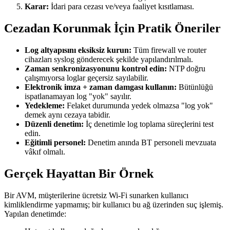
Karar:
İdari para cezası ve/veya faaliyet kısıtlaması.
Cezadan Korunmak İçin Pratik Öneriler
Log altyapısını eksiksiz kurun:
Tüm firewall ve router
cihazları syslog gönderecek şekilde yapılandırılmalı.
Zaman senkronizasyonunu kontrol edin:
NTP doğru
çalışmıyorsa loglar geçersiz sayılabilir.
Elektronik imza + zaman damgası kullanın:
Bütünlüğü
ispatlanamayan log "yok" sayılır.
Yedekleme:
Felaket durumunda yedek olmazsa "log yok"
demek aynı cezaya tabidir.
Düzenli denetim:
İç denetimle log toplama süreçlerini test
edin.
Eğitimli personel:
Denetim anında BT personeli mevzuata
vâkıf olmalı.
Gerçek Hayattan Bir Örnek
Bir AVM, müşterilerine ücretsiz Wi-Fi sunarken kullanıcı
kimliklendirme yapmamış; bir kullanıcı bu ağ üzerinden suç işlemiş.
Yapılan denetimde: