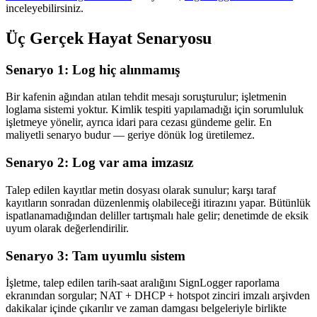
inceleyebilirsiniz.
Üç Gerçek Hayat Senaryosu
Senaryo 1: Log hiç alınmamış
Bir kafenin ağından atılan tehdit mesajı soruşturulur; işletmenin
loglama sistemi yoktur. Kimlik tespiti yapılamadığı için sorumluluk
işletmeye yönelir, ayrıca idari para cezası gündeme gelir. En
maliyetli senaryo budur — geriye dönük log üretilemez.
Senaryo 2: Log var ama imzasız
Talep edilen kayıtlar metin dosyası olarak sunulur; karşı taraf
kayıtların sonradan düzenlenmiş olabileceği itirazını yapar. Bütünlük
ispatlanamadığından deliller tartışmalı hale gelir; denetimde de eksik
uyum olarak değerlendirilir.
Senaryo 3: Tam uyumlu sistem
İşletme, talep edilen tarih-saat aralığını SignLogger raporlama
ekranından sorgular; NAT + DHCP + hotspot zinciri imzalı arşivden
dakikalar içinde çıkarılır ve zaman damgası belgeleriyle birlikte