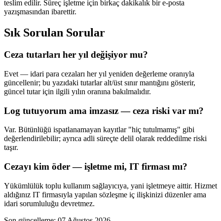
teslim edilir. Süreç işletme için birkaç dakikalık bir e-posta
yazışmasından ibarettir.
Sık Sorulan Sorular
Ceza tutarları her yıl değişiyor mu?
Evet — idari para cezaları her yıl yeniden değerleme oranıyla
güncellenir; bu yazıdaki tutarlar alt/üst sınır mantığını gösterir,
güncel tutar için ilgili yılın oranına bakılmalıdır.
Log tutuyorum ama imzasız — ceza riski var mı?
Var. Bütünlüğü ispatlanamayan kayıtlar "hiç tutulmamış" gibi
değerlendirilebilir; ayrıca adli süreçte delil olarak reddedilme riski
taşır.
Cezayı kim öder — işletme mi, IT firması mı?
Yükümlülük toplu kullanım sağlayıcıya, yani işletmeye aittir. Hizmet
aldığınız IT firmasıyla yapılan sözleşme iç ilişkinizi düzenler ama
idari sorumluluğu devretmez.
Son güncelleme
:
07 Ağustos 2026