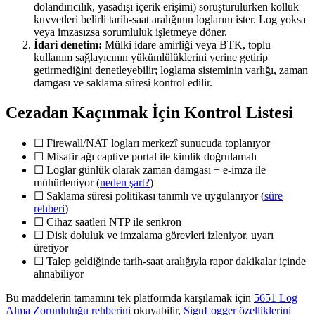
dolandırıcılık, yasadışı içerik erişimi) soruşturulurken kolluk
kuvvetleri belirli tarih-saat aralığının loglarını ister. Log yoksa
veya imzasızsa sorumluluk işletmeye döner.
İdari denetim:
Mülki idare amirliği veya BTK, toplu
kullanım sağlayıcının yükümlülüklerini yerine getirip
getirmediğini denetleyebilir; loglama sisteminin varlığı, zaman
damgası ve saklama süresi kontrol edilir.
Cezadan Kaçınmak İçin Kontrol Listesi
☐ Firewall/NAT logları merkezî sunucuda toplanıyor
☐ Misafir ağı captive portal ile kimlik doğrulamalı
☐ Loglar günlük olarak zaman damgası + e-imza ile
mühürleniyor (
neden şart?
)
☐ Saklama süresi politikası tanımlı ve uygulanıyor (
süre
rehberi
)
☐ Cihaz saatleri NTP ile senkron
☐ Disk doluluk ve imzalama görevleri izleniyor, uyarı
üretiyor
☐ Talep geldiğinde tarih-saat aralığıyla rapor dakikalar içinde
alınabiliyor
Bu maddelerin tamamını tek platformda karşılamak için
5651 Log
Alma Zorunluluğu rehberini
okuyabilir,
SignLogger özelliklerini