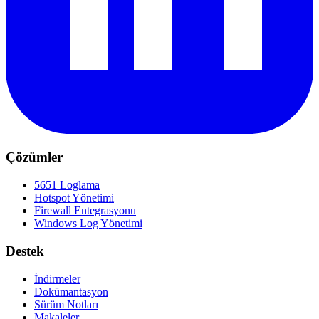
Çözümler
5651 Loglama
Hotspot Yönetimi
Firewall Entegrasyonu
Windows Log Yönetimi
Destek
İndirmeler
Dokümantasyon
Sürüm Notları
Makaleler